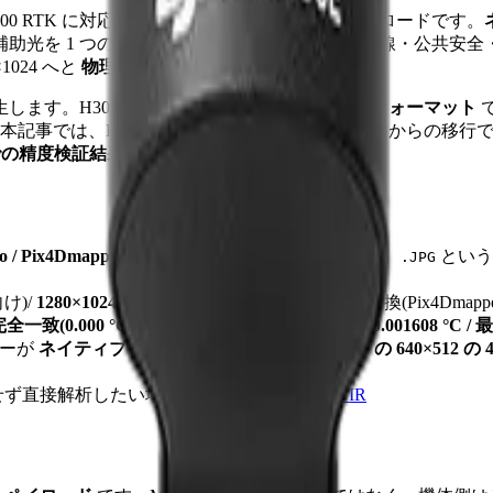
K / Matrice 300 RTK に対応する現行フラッグシップ点検ペイロードです。
赤外補助光を 1 つのジンバルに統合しています。送電線・公共安全
×1024 へと
物理的に大型化
したことが特徴です。
。H30T が出力する R-JPEG は
DJI 独自フォーマット
であ
では、H30T の R-JPEG の中身、H20T 案件からの移行で気を付け
タでの精度検証結果
をまとめます。
dio / Pix4Dmapper / Metashape では直接開けません
。
という拡
.JPG
向け)/
1280×1024 の単チャンネル float32 TIFF
に変換(Pix4Dmapper 
全一致(0.000 °C)
、FLIR R-JPEG でも
平均誤差 0.001608 °C / 
サーが
ネイティブ 1280×1024(H20T / M30T / M4T の 640×512
せず直接解析したい場合は姉妹アプリの
CRITIR