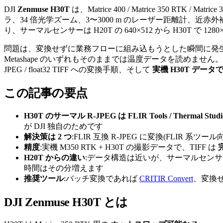
DJI
Zenmuse H30T
は、Matrice 400 / Matrice 350 RT
ラ、34 倍光学ズーム、3〜3000 m のレーザー距離計、近
り、サーマルセンサーは H20T の 640×512 から H30T で 1280
問題は、変換せずに業務フローに組み込もうとした瞬間に発生します
Metashape のいずれもそのままでは温度データを読めません。本記事
JPEG / float32 TIFF への変換手順、そして
実機 H30T デー
この記事の要点
H30T のサーマル R-JPEG は FLIR Tools / Thermal Stu
が DJI 独自のためです
解決策は 2 つ
:FLIR 互換 R-JPEG に変換(FLIR 系ツール
精度
:実機 M350 RTK + H30T の撮影データで、TIFF は
完
H20T からの違い
:データ構造は近いが、サーマルセン
時間はその分増えます
推奨ツール
:バッチ変換であれば
CRITIR Convert
、変換
DJI Zenmuse H30T とは