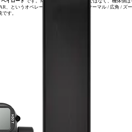
e ペイロード
です。M4T のような統合機体ではなく、機体側
LiDAR、というオペレーションが成立する)。サーマル / 広角 / ズー
統です。