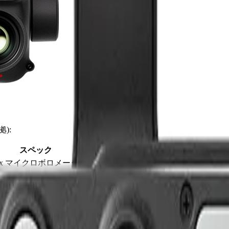
拠):
スペック
Ox マイクロボロメーター
高ゲイン)/ 0 °C 〜 +600 °C(低ゲイン)
高ゲイン)/ 0 °C 〜 +1600 °C(低ゲイン)
G(放射温度測定対応)