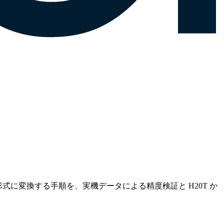
er などで扱える形式に変換する手順を、実機データによる精度検証と H20T か