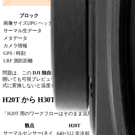
ブロック
画像サイズ(JPG ヘッダ)
1280×1024
サーマル生データ
1280×1024 の 16bit 整数(センサ
メタデータ
放射率 / 反射温度 / 大気温度 / 湿度
カメラ情報
、ジンバル姿勢、レンズ
Model=H30T
GPS / 時刻
緯度・経度・高度・撮影日時(UTC +
LRF 測距距離
レーザー距離計を有効にした場合、
問題は、この
DJI 独自の APP1 マーカー構造が FLIR の FFF(F
開いても可視プレビューだけが表示され、温度測定ツールは何も返しません。Pi
式に変換しないと温度をオルソに乗せられません。
H20T から H30T への変化(データ形式の
「H20T 用のワークフローはそのまま流用できるか?」とい
観点
H20T
サーマルセンサー(ネイ
640×512 非冷却