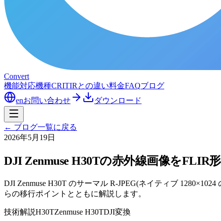
Convert
機能
対応機種
CRITIRとの違い
料金
FAQ
ブログ
en
お問い合わせ
ダウンロード
←
ブログ一覧に戻る
2026年5月19日
DJI Zenmuse H30Tの赤外線画像をF
DJI Zenmuse H30T のサーマル R-JPEG(ネイティブ 128
らの移行ポイントとともに解説します。
技術解説
H30T
Zenmuse H30T
DJI
変換