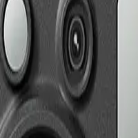
PG
 350 RTK / Matrice 300 RTK(DJI RC Plus 必須)
きファイルが同じフライトフォルダに出力されますが、
変換対象と
M30T / M4T のサーマルセンサーは 640×512 のままなの
ムあたりの画素数は M30T / M4T の 4 倍、かつピクセ
 マーカー領域に DJI 独自の radiometric ブロックが格納さ