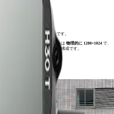
なるのは
(サーマル)のみ
です。
_T.JPG
に対し、H30T のマイクロボロメーターは
物理的に 1280×1024
で、
ル単位の放射温度精度は従来同等という構成です。
れています。