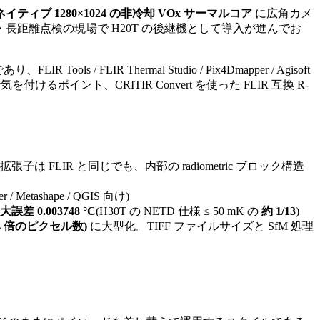
ネイティブ 1280×1024 の非冷却 VOx サーマルコア
に広角カメ
・長距離点検の現場で H20T の後継機として導入が進んでお
り、FLIR Tools / FLIR Thermal Studio / Pix4Dmapper / Agisoft
るポイント、CRITIR Convert を使った FLIR 互換 R-
張子は FLIR と同じでも、内部の radiometric ブロック構造
/ Metashape / QGIS 向け)
最大誤差 0.003748 °C
(H30T の NETD 仕様 ≤ 50 mK の
約 1/13
)
 の 4 倍のピクセル数)
に大型化。TIFF ファイルサイズと SfM 処理