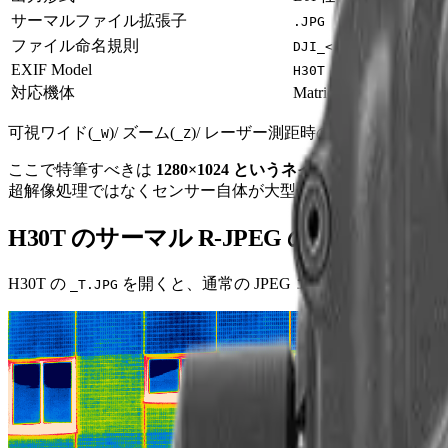
サーマルファイル拡張子
.JPG
ファイル命名規則
DJI_<日時>_<連番>_T.J
EXIF Model
H30T
対応機体
Matrice 400 / Matrice
可視ワイド(
)/ ズーム(
)/ レーザー測距時のマーカー付
_W
_Z
ここで特筆すべきは
1280×1024 というネイティブ解像度
です。
超解像処理ではなくセンサー自体が大型化しています。1 フレー
H30T のサーマル R-JPEG の中身
H30T の
を開くと、通常の JPEG コンテナに加えて APP1
_T.JPG