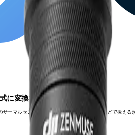
LIR形式に変換する完全ガイド
0×1024 のサーマルセンサー)を FLIR Tools / Pix4Dmapp