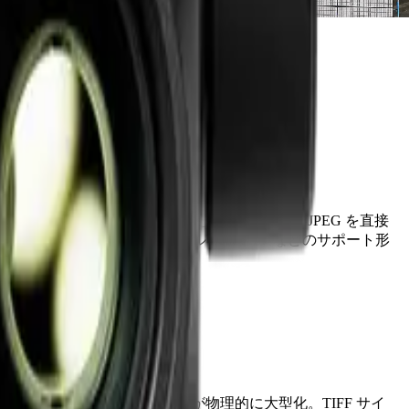
mal Studio は FFF を探しに行くため、H30T の R-JPEG を直接
WIRIS TIFF・単チャンネル float TIFF などのサポート形
移行時の影響
方式は同系統だがアレイ自体が物理的に大型化。TIFF サイ