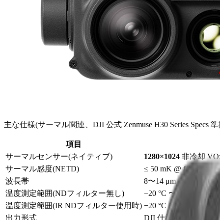
主な仕様(サーマル関連、DJI 公式 Zenmuse H30 Series Specs 準
項目
サーマルセンサー(ネイティブ)
1280×1024
非冷却 V
サーマル感度(NETD)
≤ 50 mK @ f/1.0
波長帯
8〜14 μm
温度測定範囲(NDフィルター無し)
−20 °C 〜 +150 °C(
温度測定範囲(IR NDフィルター使用時)
−20 °C 〜 +450 °C(
出力形式
DJI 仕様の R-JPE