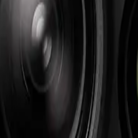
内容
ーネイティブ解像度)
 / 撮影距離(撮影時に設定した値)
情報
 ローカル)
対象距離がメタデータブロックに格納される
LIR File Format)とは別物
だという点です。FLIR Tools / Ther
x4Dmapper / Metashape も同じく、FLIR R-JPEG・
観点)
う観点でまとめます。
H30T
1 フレームあたり 4 倍の画素数
。検出器